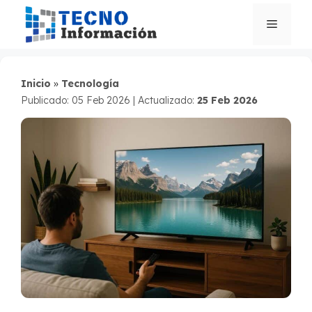
Saltar
al
Menú
contenido
Inicio
»
Tecnología
Publicado: 05 Feb 2026
|
Actualizado:
25 Feb 2026