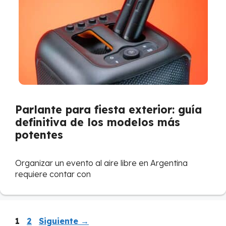
Parlante para fiesta exterior: guía
definitiva de los modelos más
potentes
Organizar un evento al aire libre en Argentina
requiere contar con
Página
Página
1
2
Siguiente
→