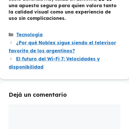
una apuesta segura para quien valora tanto
la calidad visual como una experiencia de
uso sin complicaciones.
Categorías
Tecnología
¿Por qué Noblex sigue siendo el televisor
favorito de los argentinos?
El futuro del Wi-Fi 7: Velocidades y
disponibilidad
Dejá un comentario
Comentario