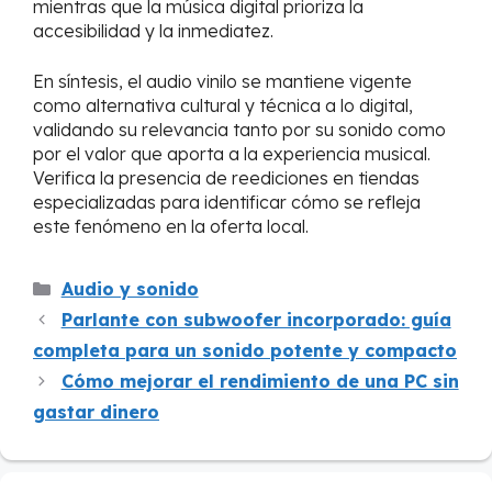
mientras que la música digital prioriza la
accesibilidad y la inmediatez.
En síntesis, el audio vinilo se mantiene vigente
como alternativa cultural y técnica a lo digital,
validando su relevancia tanto por su sonido como
por el valor que aporta a la experiencia musical.
Verifica la presencia de reediciones en tiendas
especializadas para identificar cómo se refleja
este fenómeno en la oferta local.
Categorías
Audio y sonido
Parlante con subwoofer incorporado: guía
completa para un sonido potente y compacto
Cómo mejorar el rendimiento de una PC sin
gastar dinero