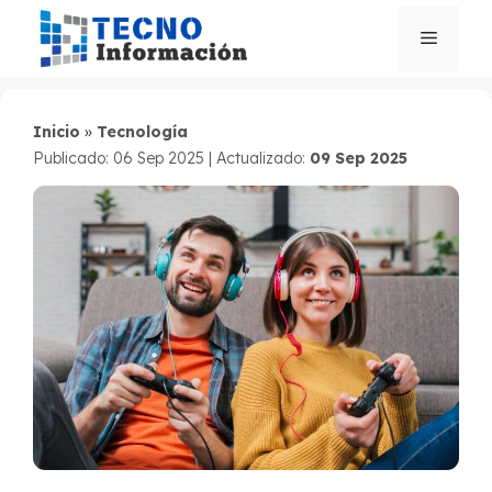
Saltar
al
Menú
contenido
Inicio
»
Tecnología
Publicado: 06 Sep 2025
|
Actualizado:
09 Sep 2025